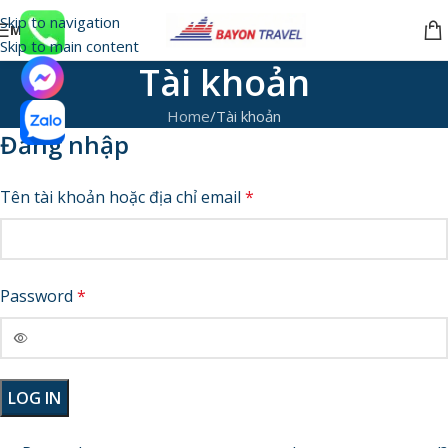
Skip to navigation
MENU
Skip to main content
Tài khoản
Home
Tài khoản
Đăng nhập
Tên tài khoản hoặc địa chỉ email
*
Password
*
LOG IN