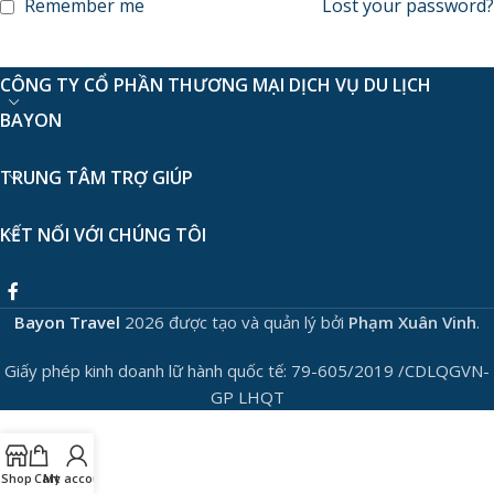
Remember me
Lost your password?
CÔNG TY CỔ PHẦN THƯƠNG MẠI DỊCH VỤ DU LỊCH
BAYON
TRUNG TÂM TRỢ GIÚP
KẾT NỐI VỚI CHÚNG TÔI
Bayon Travel
2026 được tạo và quản lý bởi
Phạm Xuân Vinh
.
Giấy phép kinh doanh lữ hành quốc tế: 79-605/2019 /CDLQGVN-
GP LHQT
Shop
Cart
My account