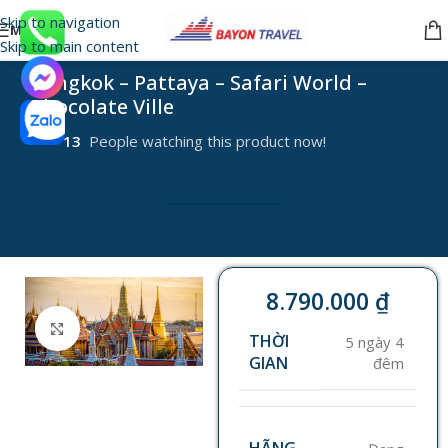
Skip to navigation
MENU
Skip to main content
Bangkok – Pattaya – Safari World –
Chocolate Ville
13
People watching this product now!
TẢI LỊCH TRÌNH
8.790.000
₫
Click to enlarge
THỜI
5 ngày 4
GIAN
đêm