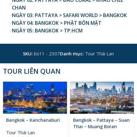
NGÀY 02: PATTAYA > ĐẢO CORAL > KHAO CHEE
CHAN
NGÀY 03: PATTAYA > SAFARI WORLD > BANGKOK
NGÀY 04: BANGKOK > PHẬT BỐN MẶT
NGÀY 05: BANGKOK > TP.HCM
SKU:
bs11 - 2307
Danh mục:
Tour Thái Lan
TOUR LIÊN QUAN
Bangkok – Kanchanaburi
Bangkok – Pattaya – Suan
Thai – Muang Boran
Tour Thái Lan