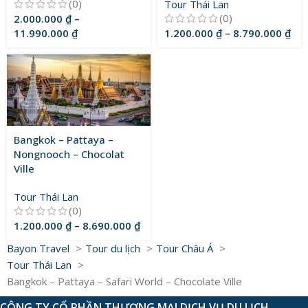
(0)
Tour Thái Lan
(0)
2.000.000
₫
–
11.990.000
₫
1.200.000
₫
–
8.790.000
₫
Bangkok – Pattaya –
Nongnooch – Chocolat
Ville
Tour Thái Lan
(0)
1.200.000
₫
–
8.690.000
₫
Bayon Travel
Tour du lịch
Tour Châu Á
Tour Thái Lan
Bangkok – Pattaya – Safari World – Chocolate Ville
CÔNG TY CỔ PHẦN THƯƠNG MẠI DỊCH VỤ DU LỊCH