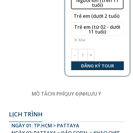
Người lớn (trên 11
tuổi)
Trẻ em (dưới 2 tuổi)
Trẻ em (từ 02 - dưới
11 tuổi)
Xóa
ĐĂNG KÝ TOUR
MÔ TẢ
CHI PHÍ
QUY ĐỊNH
LƯU Ý
LỊCH TRÌNH
NGÀY 01: TP.HCM > PATTAYA