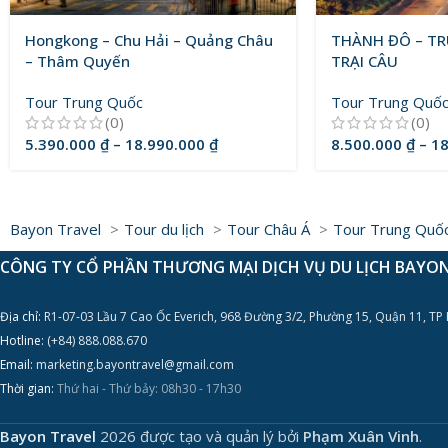
Hongkong – Chu Hải – Quảng Châu
THÀNH ĐÔ – TR
– Thâm Quyến
TRẠI CÂU
Tour Trung Quốc
Tour Trung Quố
(0)
(0)
5.390.000
₫
–
18.990.000
₫
8.500.000
₫
–
18
Bayon Travel
Tour du lịch
Tour Châu Á
Tour Trung Quố
CÔNG TY CỔ PHẦN THƯƠNG MẠI DỊCH VỤ DU LỊCH BAYO
Địa chỉ:
R1-07-03 Lầu 7 Cao Ốc Everich, 968 Đường 3/2, Phường 15, Quận 11, TP
Hotline:
(+84) 888.088.670
Email:
marketing.bayontravel@gmail.com
Thời gian:
Thứ hai - Thứ bảy: 08h30 - 17h30
Bayon Travel
2026 được tạo và quản lý bởi
Phạm Xuân Vinh
.