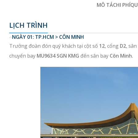
MÔ TẢ
CHI PHÍ
QU
LỊCH TRÌNH
NGÀY 01: TP.HCM > CÔN MINH
Trưởng đoàn đón quý khách tại cột số
12
, cổng
D2
, sân
chuyến bay
MU9634 SGN KMG
đến sân bay
Côn Minh.