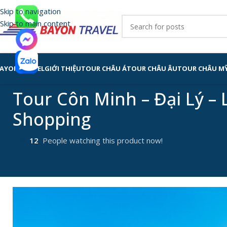
Skip to navigation
Skip to main content
AYON TRAVEL
GIỚI THIỆU
TOUR CHÂU Á
TOUR CHÂU ÂU
TOUR CHÂU M
Tour Côn Minh – Đại Lý – 
Shopping
12
People watching this product now!