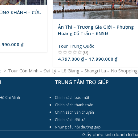
ÙNG KHÁNH – CỬU
Ân Thi – Trương Gia Giới – Phượng
c
Hoàng Cổ Trấn – 6N5Đ
.990.000
₫
Tour Trung Quốc
(0)
4.797.000
₫
–
17.990.000
₫
c
Tour Côn Minh – Đại Lý – Lệ Giang – Shangri La – No Shopping
N
TRUNG TÂM TRỢ GIÚP
 Hồ Chí Minh
Chính sách bảo mật
Chính sách thanh toán
Chính sách vận chuyển
Chính sách đổi trả
Những câu hỏi thường gặp
Giấy phép kinh doanh lữ