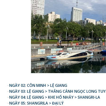
NGÀY 02: CÔN MINH > LỆ GIANG
NGÀY 03: LỆ GIANG > THẮNG CẢNH NGỌC LONG TU
NGÀY 04: LỆ GIANG > KHE HỔ NHẢY > SHANGRI-LA
NGÀY 05: SHANGRILA > ĐẠI LÝ