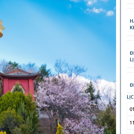
H
K
Đ
L
Đ
LỊ
0
1