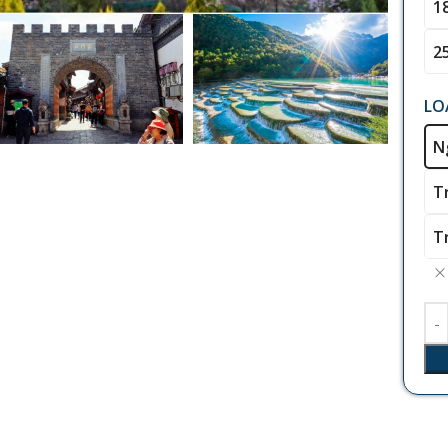
1
2
LO
N
T
T