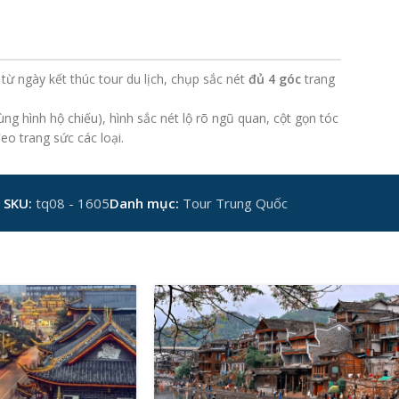
 từ ngày kết thúc tour du lịch, chụp sắc nét
đủ 4 góc
trang
ng hình hộ chiếu), hình sắc nét lộ rõ ngũ quan, cột gọn tóc
o trang sức các loại.
SKU:
tq08 - 1605
Danh mục:
Tour Trung Quốc