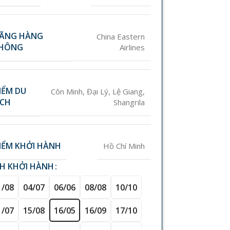
ÃNG HÀNG
China Eastern
HÔNG
Airlines
IỂM DU
Côn Minh
,
Đại Lý
,
Lệ Giang
,
ỊCH
Shangrila
IỂM KHỞI HÀNH
Hồ Chí Minh
CH KHỞI HÀNH
1/08
04/07
06/06
08/08
10/10
1/07
15/08
16/05
16/09
17/10