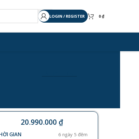
LOGIN / REGISTER
0
₫
TẢI LỊCH TRÌNH
20.990.000
₫
HỜI GIAN
6 ngày 5 đêm