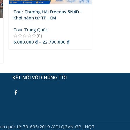
Tour Thượng Hải Freeday 5N4D –
Khởi hành từ TPHCM
Tour Trung Quốc
(0)
6.000.000
₫
–
22.790.000
₫
KẾT NỐI VỚI CHÚNG TÔI
 hành quốc tế: 79-605/2019 /CDLQGVN-GP LHQT