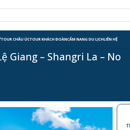
Ỹ
TOUR CHÂU ÚC
TOUR KHÁCH ĐOÀN
CẨM NANG DU LỊCH
LIÊN HỆ
Lệ Giang – Shangri La – No
T