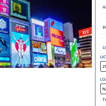
H
Đ
L
LỊ
2
LO
N
T