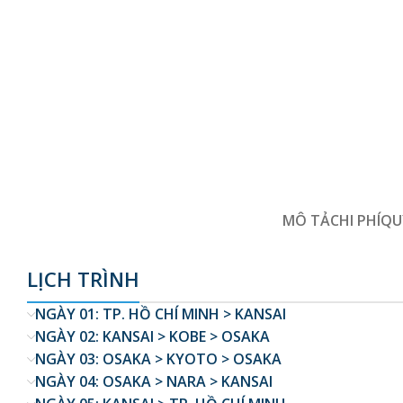
MÔ TẢ
CHI PHÍ
QU
LỊCH TRÌNH
NGÀY 01: TP. HỒ CHÍ MINH > KANSAI
NGÀY 02: KANSAI > KOBE > OSAKA
NGÀY 03: OSAKA > KYOTO > OSAKA
NGÀY 04: OSAKA > NARA > KANSAI