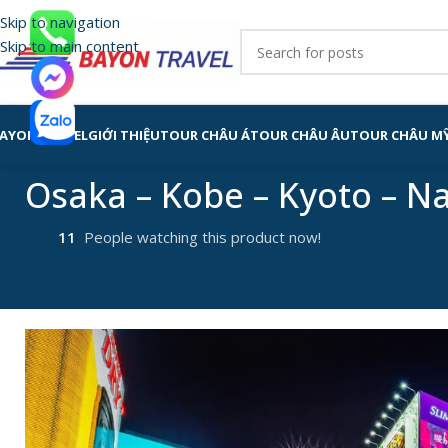
Skip to navigation
Skip to main content
AYON TRAVEL
GIỚI THIỆU
TOUR CHÂU Á
TOUR CHÂU ÂU
TOUR CHÂU M
Osaka – Kobe – Kyoto – N
11
People watching this product now!