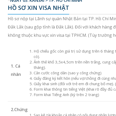
NGÀY 05: KANSAI > TP. HỒ CHÍ MINH
HỒ SƠ XIN VISA NHẬT
Hồ sơ nộp tại Lãnh sự quán Nhật Bản tại TP. Hồ Chí Mi
Đắk Lắk (sau gộp tỉnh là Đắk Lắk). Đối với khách hàng 
không thuộc khu vực xin visa tại TPHCM. (Tùy trường h
Hộ chiếu gốc còn giá trị sử dụng trên 6 tháng tí
có).
Ảnh thẻ khổ 3,5x4,5cm trên nền trắng, cung cấp
1. Cá
tháng).
Căn cước công dân (sao y công chứng)
nhân
Giấy đăng ký kết hôn (nếu vợ/chồng đi cùng nh
Giấy khai sinh (đối với trẻ em đi chung bố mẹ).
Form khai thông tin tiếng Việt (khai rõ đầy đủ c
Form khai Tiếng Anh (ký trên 2 trang)
2.Chứng
Sao kê tài khoản cá nhân có nội dung nhận lươ