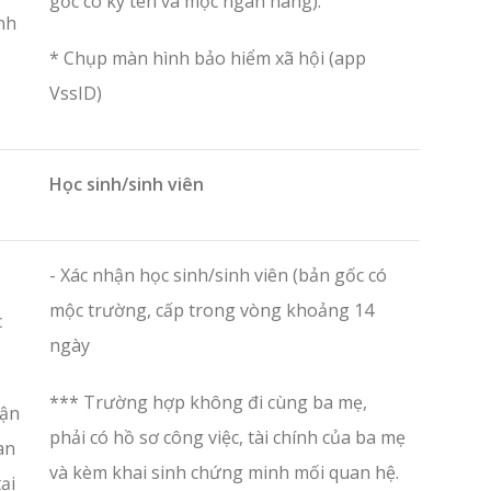
gốc có ký tên và mộc ngân hàng).
nh
* Chụp màn hình bảo hiểm xã hội (app
VssID)
Học sinh/sinh viên
- Xác nhận học sinh/sinh viên (bản gốc có
mộc trường, cấp trong vòng khoảng 14
c
ngày
*** Trường hợp không đi cùng ba mẹ,
hận
phải có hồ sơ công việc, tài chính của ba mẹ
an
và kèm khai sinh chứng minh mối quan hệ.
ại