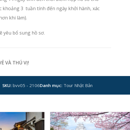
ớc khoảng 3 tuần tính đến ngày khởi hành, xác
hơn khi làm).
sẽ yêu bổ sung hồ sơ.
 VÀ THÚ VỊ!
SKU:
bvv05 - 2106
Danh mục:
Tour Nhật Bản