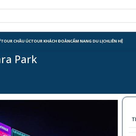
Ỹ
TOUR CHÂU ÚC
TOUR KHÁCH ĐOÀN
CẨM NANG DU LỊCH
LIÊN HỆ
ara Park
T