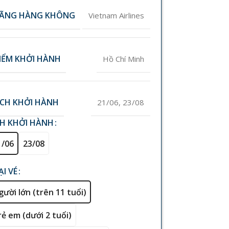
ÃNG HÀNG KHÔNG
Vietnam Airlines
IỂM KHỞI HÀNH
Hồ Chí Minh
ỊCH KHỞI HÀNH
21/06
,
23/08
CH KHỞI HÀNH
1/06
23/08
ẠI VÉ
gười lớn (trên 11 tuổi)
rẻ em (dưới 2 tuổi)