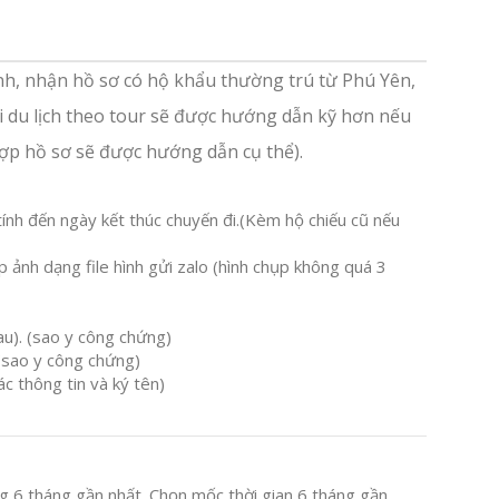
nh, nhận hồ sơ có hộ khẩu thường trú từ Phú Yên,
đi du lịch theo tour sẽ được hướng dẫn kỹ hơn nếu
ợp hồ sơ sẽ được hướng dẫn cụ thể).
nh đến ngày kết thúc chuyến đi.(Kèm hộ chiếu cũ nếu
 ảnh dạng file hình gửi zalo (hình chụp không quá 3
au). (sao y công chứng)
 (sao y công chứng)
ác thông tin và ký tên)
ng 6 tháng gần nhất. Chọn mốc thời gian 6 tháng gần