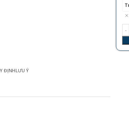
T
Y ĐỊNH
LƯU Ý