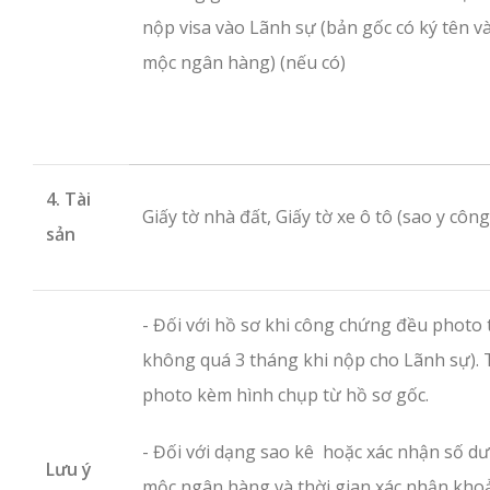
nộp visa vào Lãnh sự (bản gốc có ký tên v
mộc ngân hàng) (nếu có)
4. Tài
Giấy tờ nhà đất, Giấy tờ xe ô tô (sao y côn
sản
- Đối với hồ sơ khi công chứng đều photo 
không quá 3 tháng khi nộp cho Lãnh sự). 
photo kèm hình chụp từ hồ sơ gốc.
- Đối với dạng sao kê hoặc xác nhận số dư
Lưu ý
mộc ngân hàng và thời gian xác nhận khoả