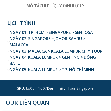
MÔ TẢ
CHI PHÍ
QUY ĐỊNH
LƯU Ý
LỊCH TRÌNH
NGÀY 01: TP. HCM > SINGAPORE > SENTOSA
NGÀY 02: SINGAPORE > JOHOR BAHRU >
MALACCA
NGÀY 03: MALACCA > KUALA LUMPUR CITY TOUR
NGÀY 04: KUALA LUMPUR > GENTING > ĐỘNG
BATU
NGÀY 05: KUALA LUMPUR > TP. HỒ CHÍ MINH
SKU:
bs05 - 1007
Danh mục:
Tour Singapore
TOUR LIÊN QUAN